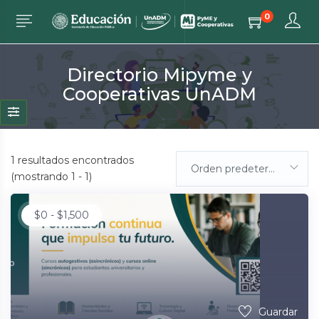
0
Directorio Mipyme y
Cooperativas UnADM
1
resultados encontrados
Orden predeterminada
(mostrando 1 - 1)
$
0
-
$
1,500
Guardar