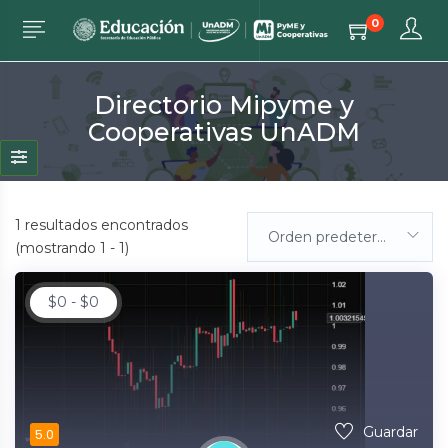
0
Directorio Mipyme y
Cooperativas UnADM
1
resultados encontrados
Orden predeterminada
(mostrando 1 - 1)
$
0
-
$
0
Guardar
5.0