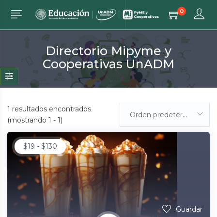
0
Directorio Mipyme y
Cooperativas UnADM
1
resultados encontrados
Orden predeterminada
(mostrando 1 - 1)
$
19
-
$
130
Guardar