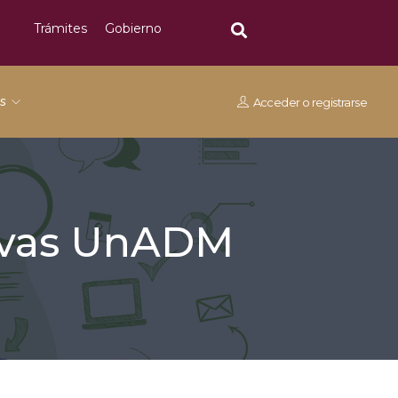
Trámites
Gobierno
os
Acceder
o
registrarse
tivas UnADM