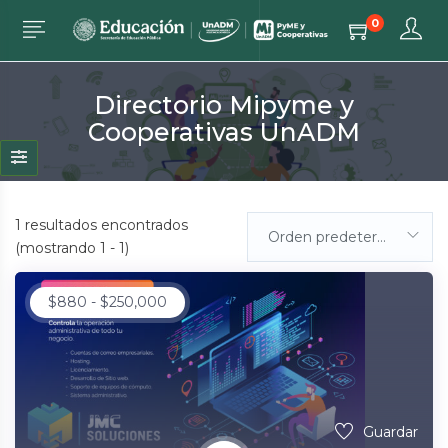
0
Directorio Mipyme y
Cooperativas UnADM
1
resultados encontrados
Orden predeterminada
(mostrando 1 - 1)
$
880
-
$
250,000
Guardar