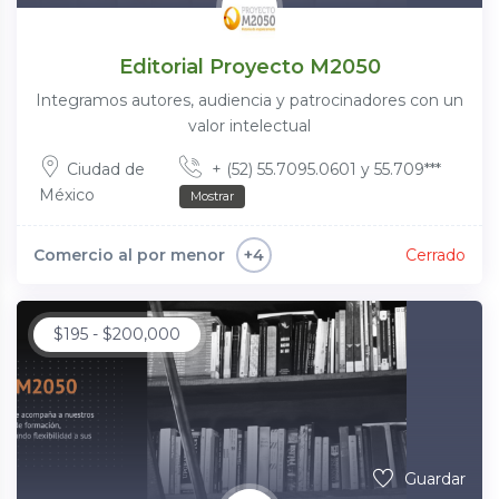
Editorial Proyecto M2050
Integramos autores, audiencia y patrocinadores con un
valor intelectual
Ciudad de
+ (52) 55.7095.0601 y 55.709***
México
Mostrar
Comercio al por menor
Cerrado
+4
$
195
-
$
200,000
Guardar