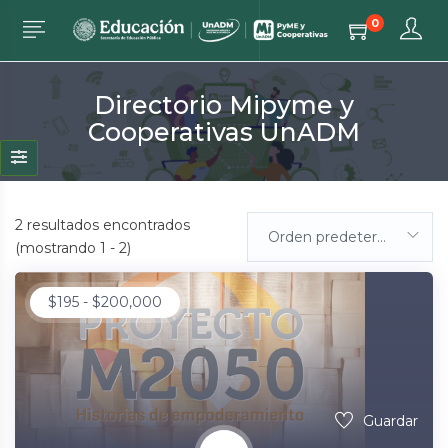
0
Directorio Mipyme y
Cooperativas UnADM
2
resultados encontrados
Orden predeterminada
(mostrando 1 - 2)
$
195
-
$
200,000
Guardar