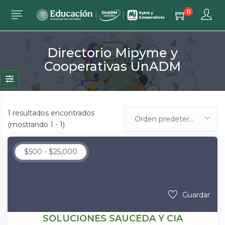
0
Directorio Mipyme y
Cooperativas UnADM
1
resultados encontrados
Orden predeterminada
(mostrando 1 - 1)
$
500
-
$
25,000
Guardar
SOLUCIONES SAUCEDA Y CIA