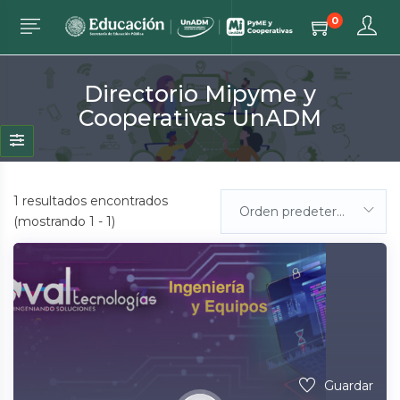
0
Directorio Mipyme y
Cooperativas UnADM
1
resultados encontrados
Orden predeterminada
(mostrando 1 - 1)
Guardar