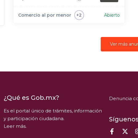
Comercio al por menor
Abierto
+2
Ver más anu
¿Qué es Gob.mx?
Denuncia co
Es el portal único de trámites, información
y participación ciudadana.
Síguenos
Leer más.