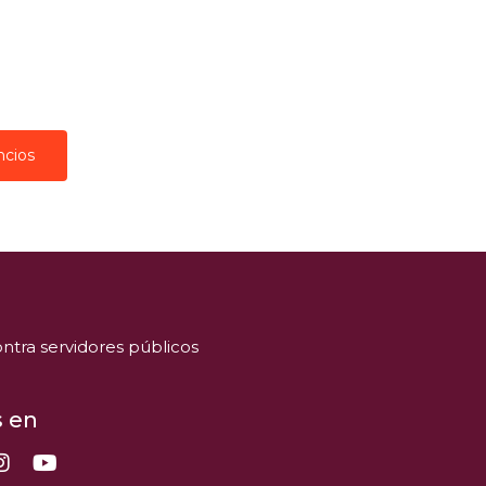
ncios
ntra servidores públicos
 en