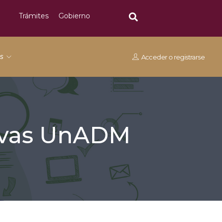
Trámites
Gobierno
os
Acceder
o
registrarse
tivas UnADM