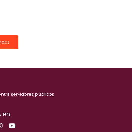
ncios
ntra servidores públicos
 en