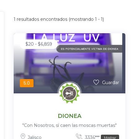
1
resultados encontrados (mostrando 1 - 1)
$
20
-
$
6,859
Guardar
5.0
DIONEA
"Con Nosotros, sí caen las moscas muertas"
Jalisco
3336***
Mostrar