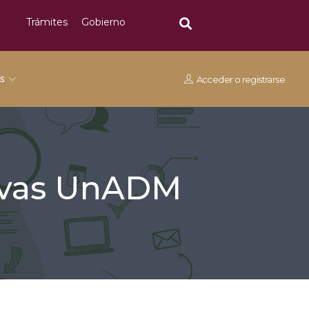
Trámites
Gobierno
os
Acceder
o
registrarse
tivas UnADM