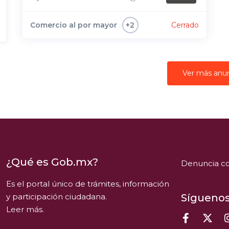
Comercio al por mayor
Cerrado
+2
Ver más anu
¿Qué es Gob.mx?
Denuncia co
Es el portal único de trámites, información
y participación ciudadana.
Síguenos
Leer más.