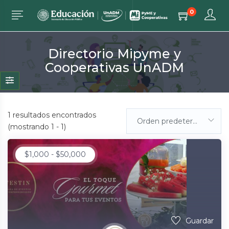
0
Directorio Mipyme y
Cooperativas UnADM
1
resultados encontrados
Orden predeterminada
(mostrando 1 - 1)
$
1,000
-
$
50,000
Guardar