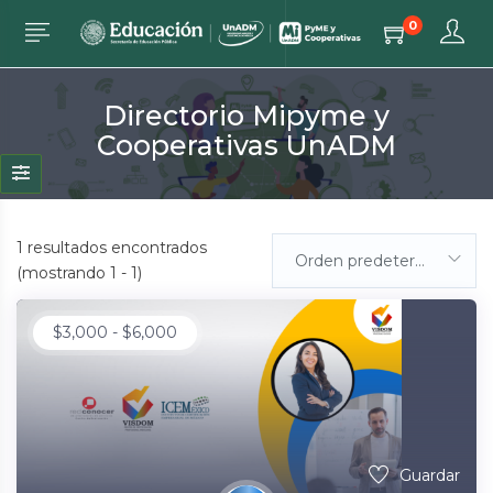
0
Directorio Mipyme y
Cooperativas UnADM
1
resultados encontrados
Orden predeterminada
(mostrando 1 - 1)
$
3,000
-
$
6,000
Guardar