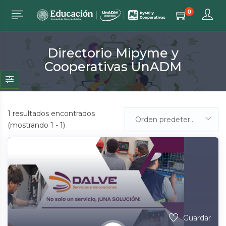
0
Directorio Mipyme y
Cooperativas UnADM
1
resultados encontrados
Orden predeterminada
(mostrando 1 - 1)
Guardar