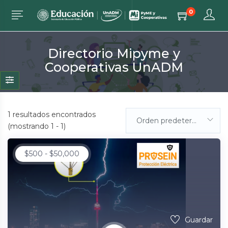
0
Directorio Mipyme y
Cooperativas UnADM
1
resultados encontrados
Orden predeterminada
(mostrando 1 - 1)
$
500
-
$
50,000
Guardar