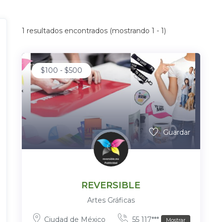
1
resultados encontrados (mostrando 1 - 1)
$
100
-
$
500
Guardar
REVERSIBLE
Artes Gráficas
Ciudad de México
55 117***
Mostrar