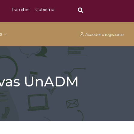
Trámites
Gobierno
os
Acceder
o
registrarse
tivas UnADM