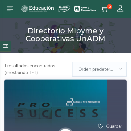
0
Directorio Mipyme y
Cooperativas UnADM
1
resultados encontrados
Orden predeterminada
(mostrando 1 - 1)
Guardar