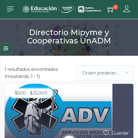
0
Directorio Mipyme y
Cooperativas UnADM
1
resultados encontrados
Orden predeterminada
(mostrando 1 - 1)
$
500
-
$
25,000
Guardar