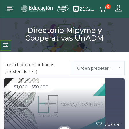
0
Directorio Mipyme y
Cooperativas UnADM
1
resultados encontrados
Orden predeterminada
(mostrando 1 - 1)
$
1,000
-
$
50,000
Guardar