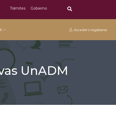
Trámites
Gobierno
os
Acceder
o
registrarse
tivas UnADM