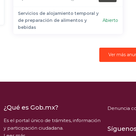
Servicios de alojamiento temporal y
de preparación de alimentos y
Abierto
bebidas
Ver más anu
¿Qué es Gob.mx?
Denuncia co
Es el portal único de trámites, información
y participación ciudadana.
Síguenos
Leer más.