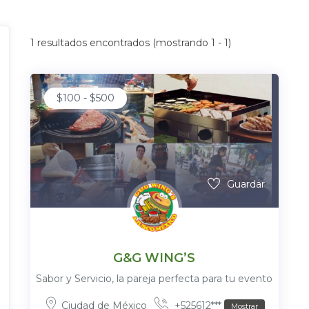
1
resultados encontrados (mostrando 1 - 1)
$
100
-
$
500
Guardar
G&G WING’S
Sabor y Servicio, la pareja perfecta para tu evento
Ciudad de México
+525612***
Mostrar