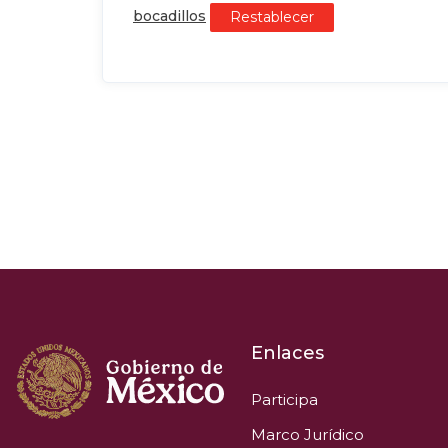
bocadillos
Restablecer
Enlaces
Participa
Marco Jurídico