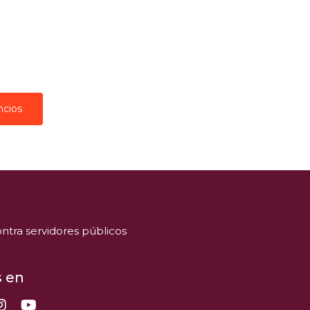
ncios
ntra servidores públicos
 en