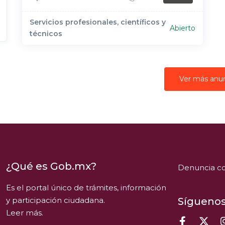
Servicios profesionales, científicos y
Abierto
técnicos
Ver más anu
¿Qué es Gob.mx?
Denuncia co
Es el portal único de trámites, información
y participación ciudadana.
Síguenos
Leer más.