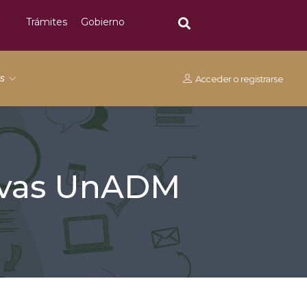
Trámites
Gobierno
os
Acceder
o
registrarse
tivas UnADM