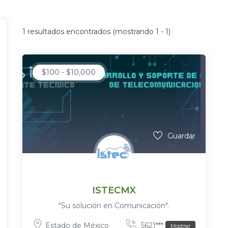
1
resultados encontrados (mostrando 1 - 1)
$
100
-
$
10,000
Guardar
ISTECMX
"Su solución en Comunicación".
Estado de México
5621***
Mostrar