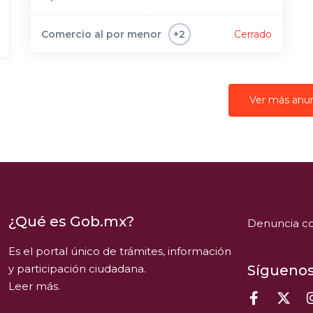
Comercio al por menor
Cerrado
+2
Ver más anu
¿Qué es Gob.mx?
Denuncia co
Es el portal único de trámites, información
y participación ciudadana.
Síguenos
Leer más.