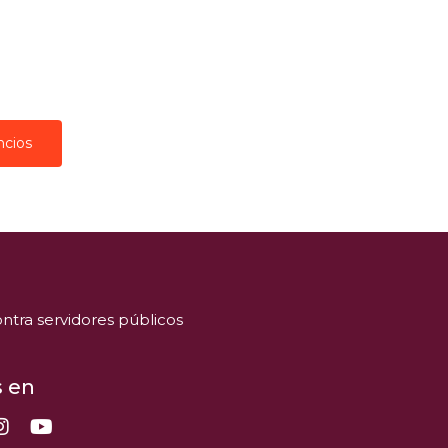
ncios
ntra servidores públicos
 en