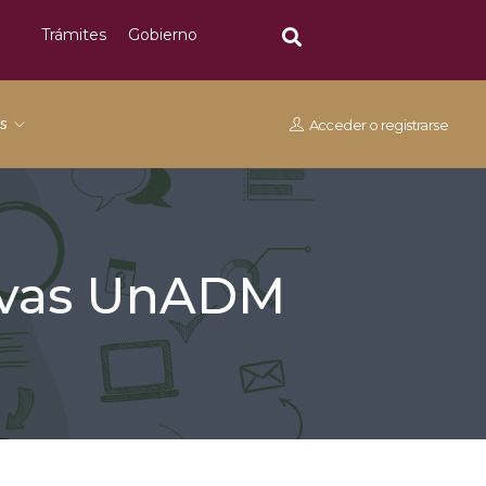
Trámites
Gobierno
os
Acceder
o
registrarse
tivas UnADM