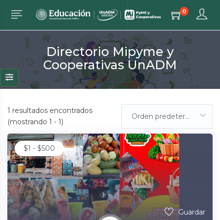
0
Directorio Mipyme y
Cooperativas UnADM
1
resultados encontrados
Orden predeterminada
(mostrando 1 - 1)
$
1
-
$
500
Guardar