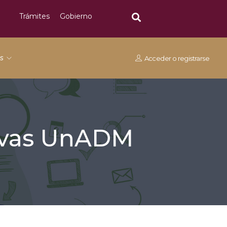
Trámites
Gobierno
os
Acceder
o
registrarse
tivas UnADM