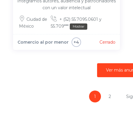
Integramos autores, audiencia y patrocinadores
con un valor intelectual
Ciudad de
+ (52) 55.7095.0601 y
México
55.709***
Mostrar
Comercio al por menor
Cerrado
+4
Ver más anu
1
2
Sig