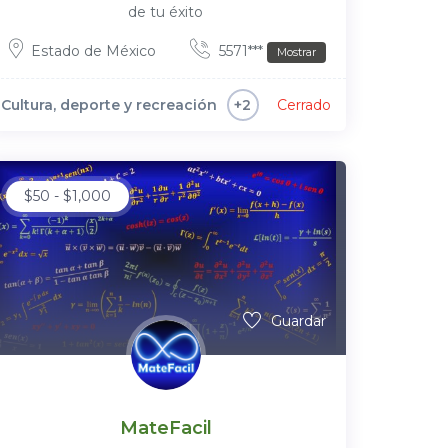
de tu éxito
Estado de México
5571***
Mostrar
Cultura, deporte y recreación
Cerrado
+2
$
50
-
$
1,000
Guardar
MateFacil