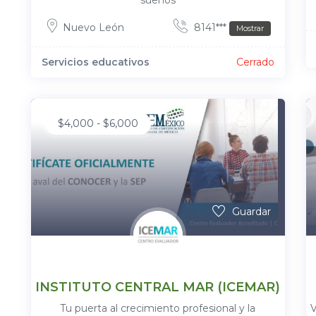
sueños
Nuevo León
8141***
Mostrar
Servicios educativos
Cerrado
$
4,000
-
$
6,000
Guardar
INSTITUTO CENTRAL MAR (ICEMAR)
Tu puerta al crecimiento profesional y la
V