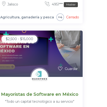
Jalisco
4951***
Mostrar
Agricultura, ganadería y pesca
Cerrado
+4
$
2,500
-
$
15,000
Guardar
Mayoristas de Software en México
"Todo un capital tecnológico a su servicio"