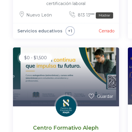
certificación laboral
Nuevo León
813 13***
Mostrar
Servicios educativos
Cerrado
+1
$
0
-
$
1,500
Guardar
Centro Formativo Aleph