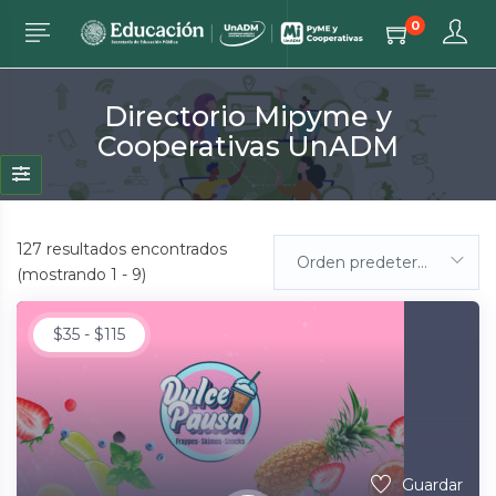
0
Directorio Mipyme y
Cooperativas UnADM
127
resultados encontrados
Orden predeterminada
(mostrando 1 - 9)
$
35
-
$
115
Guardar