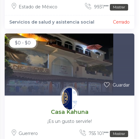
Estado de México
9931***
Mostrar
Servicios de salud y asistencia social
Cerrado
$
0
-
$
0
Guardar
Casa Kahuna
¡Es un gusto servirle!
Guerrero
755 101***
Mostrar