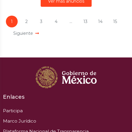
Ver más anuncios
1
2
3
4
...
13
14
15
Siguiente
Enlaces
Participa
Marco Jurídico
Plataforma Nacional de Transparencia