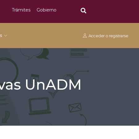
Trámites
Gobierno
os
Acceder
o
registrarse
tivas UnADM