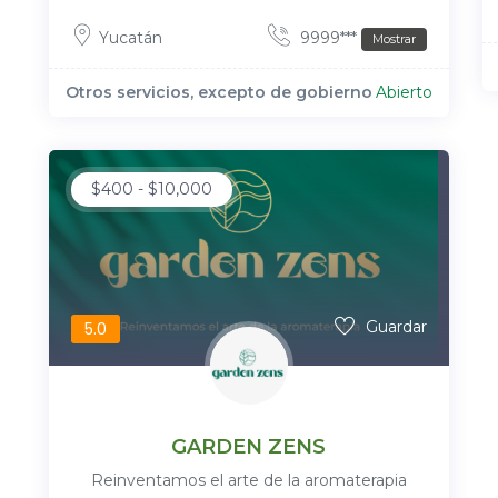
Yucatán
9999***
Mostrar
Otros servicios, excepto de gobierno
Abierto
$
400
-
$
10,000
Guardar
5.0
GARDEN ZENS
Reinventamos el arte de la aromaterapia