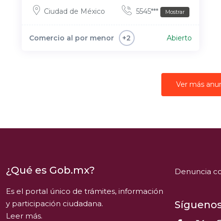
Ciudad de México
5545***
Mostrar
Comercio al por menor
Abierto
+2
Ver más anu
¿Qué es Gob.mx?
Denuncia co
Es el portal único de trámites, información
y participación ciudadana.
Síguenos
Leer más.