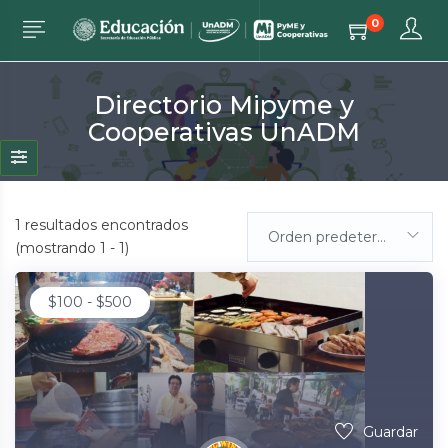
0
Directorio Mipyme y
Cooperativas UnADM
1
resultados encontrados
Orden predeterminada
(mostrando 1 - 1)
$
100
-
$
500
Guardar