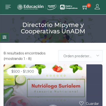
0
Directorio Mipyme y
Cooperativas UnADM
8
resultados encontrados
Orden predeterminada
(mostrando 1 - 8)
$
500
-
$
1,900
Guardar