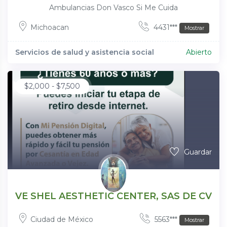
Ambulancias Don Vasco Si Me Cuida
Michoacan
4431***
Mostrar
Servicios de salud y asistencia social
Abierto
$
2,000
-
$
7,500
Guardar
VE SHEL AESTHETIC CENTER, SAS DE CV
Ciudad de México
5563***
Mostrar