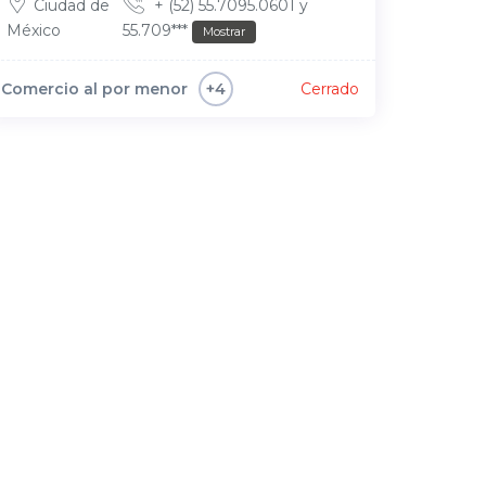
Ciudad de
+ (52) 55.7095.0601 y
México
55.709***
Mostrar
Comercio al por menor
Cerrado
+4