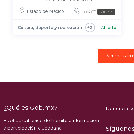
Estado de México
5545***
Mostrar
Cultura, deporte y recreación
Abierto
+2
Ver más anu
¿Qué es Gob.mx?
Denuncia co
Es el portal único de trámites, información
y participación ciudadana.
Síguenos