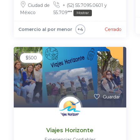
Ciudad de
+ (52) 55.7095.0601 y
México
55.709***
Mostrar
Comercio al por menor
Cerrado
+4
$
500
Guardar
Viajes Horizonte
Experiencias Confiables