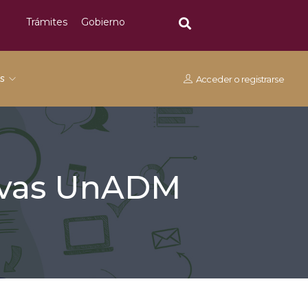
Trámites
Gobierno
os
Acceder
o
registrarse
tivas UnADM