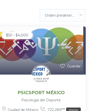
Orden predeterminada
$
50
-
$
4,000
Guardar
PSICSPORT MÉXICO
Psicología del Deporte
Ciudad de México
722 289***
Mostrar