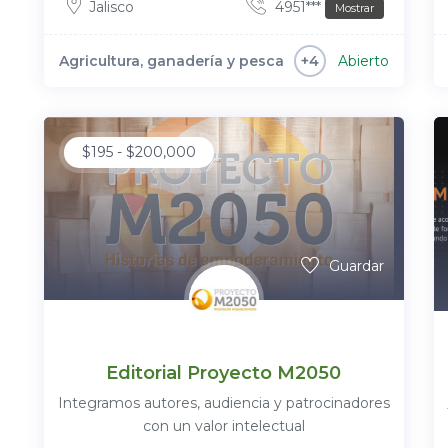
Jalisco
4951***
Mostrar
Agricultura, ganadería y pesca
Abierto
+4
$
195
-
$
200,000
Guardar
Editorial Proyecto M2050
Integramos autores, audiencia y patrocinadores
con un valor intelectual