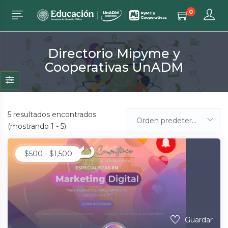
0
Directorio Mipyme y
Cooperativas UnADM
5
resultados encontrados
Orden predeterminada
(mostrando 1 - 5)
$
500
-
$
1,500
Guardar