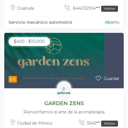
Coahuila
844032934***
Mostrar
Servicio mecánico automotriz
Abierto
$
400
-
$
10,000
Guardar
5.0
GARDEN ZENS
Reinventamos el arte de la aromaterapia
Ciudad de México
5545***
Mostrar