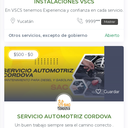
INSTALACIONES VSCS
En VSCS tenemos Experiencia y confianza en cada servicio.
Yucatán
9999***
Mostrar
Otros servicios, excepto de gobierno
Abierto
$
500
-
$
0
Guardar
SERVICIO AUTOMOTRIZ CORDOVA
Un buen trabajo siempre sera el camino correcto .