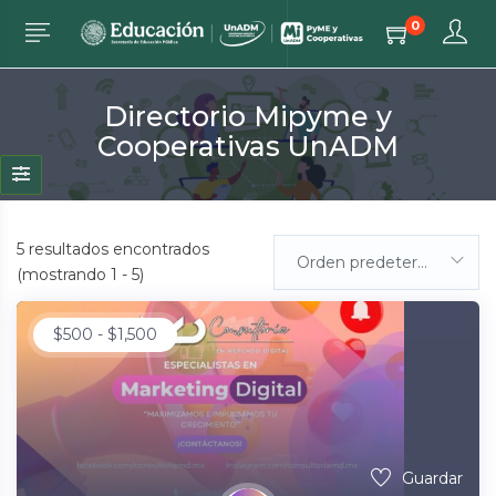
0
Directorio Mipyme y
Cooperativas UnADM
5
resultados encontrados
Orden predeterminada
(mostrando 1 - 5)
$
500
-
$
1,500
Guardar