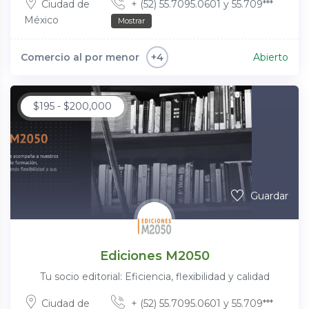
Ciudad de
+ (52) 55.7095.0601 y 55.709***
México
Mostrar
Comercio al por menor
Abierto
+4
$
195
-
$
200,000
Guardar
Ediciones M2050
Tu socio editorial: Eficiencia, flexibilidad y calidad
Ciudad de
+ (52) 55.7095.0601 y 55.709***