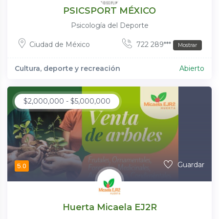
PSICSPORT MÉXICO
Psicología del Deporte
Ciudad de México
722 289***
Mostrar
Cultura, deporte y recreación
Abierto
$
2,000,000
-
$
5,000,000
Guardar
5.0
Huerta Micaela EJ2R