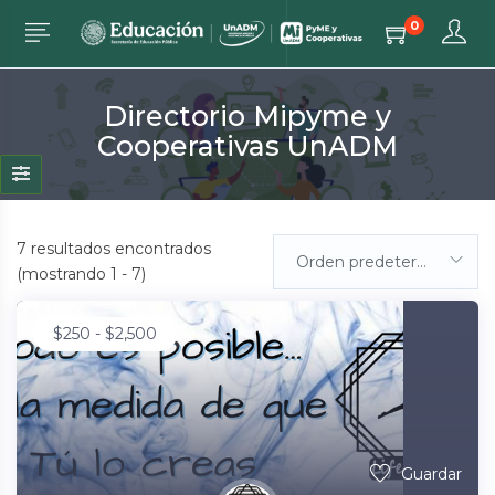
0
Directorio Mipyme y
Cooperativas UnADM
7
resultados encontrados
Orden predeterminada
(mostrando 1 - 7)
$
250
-
$
2,500
Guardar