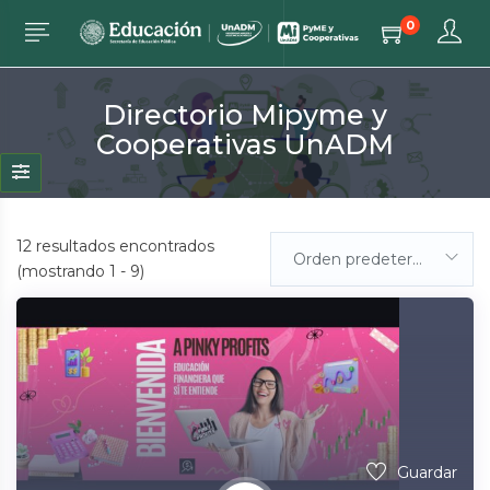
0
Directorio Mipyme y
Cooperativas UnADM
12
resultados encontrados
Orden predeterminada
(mostrando 1 - 9)
Guardar