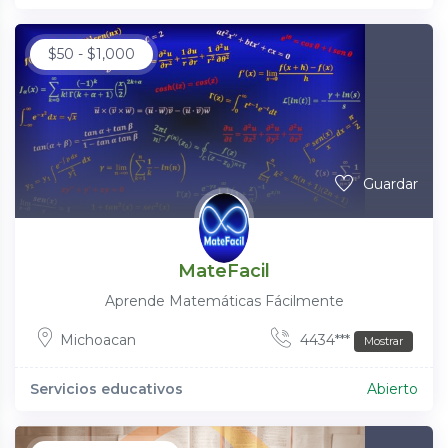
$
50
-
$
1,000
Guardar
MateFacil
Aprende Matemáticas Fácilmente
Michoacan
4434***
Mostrar
Servicios educativos
Abierto