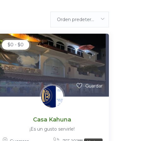
Orden predeterminada
$
0
-
$
0
Guardar
Casa Kahuna
¡Es un gusto servirle!