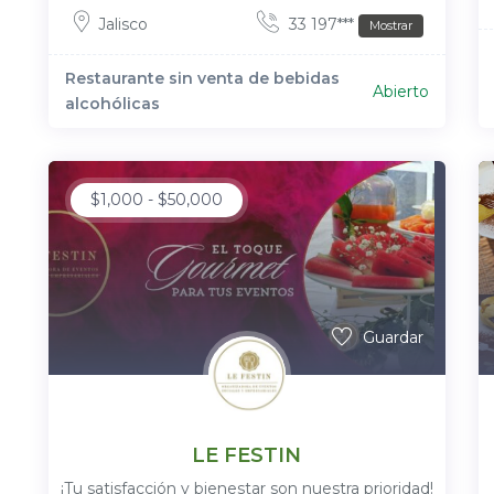
Jalisco
33 197***
Mostrar
Restaurante sin venta de bebidas
Abierto
alcohólicas
$
1,000
-
$
50,000
Guardar
LE FESTIN
¡Tu satisfacción y bienestar son nuestra prioridad!