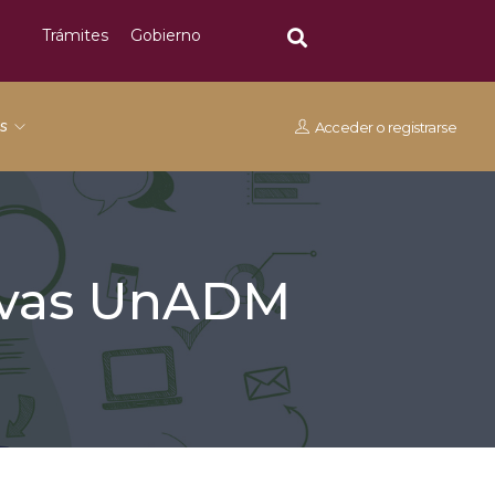
Trámites
Gobierno
os
Acceder
o
registrarse
tivas UnADM