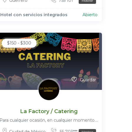
Guerrero
755 101***
Mostrar
Hotel con servicios integrados
Abierto
$
150
-
$
300
Guardar
La Factory / Catering
Para cualquier ocasión, en cualquier momento....
Ciudad de México
55 703***