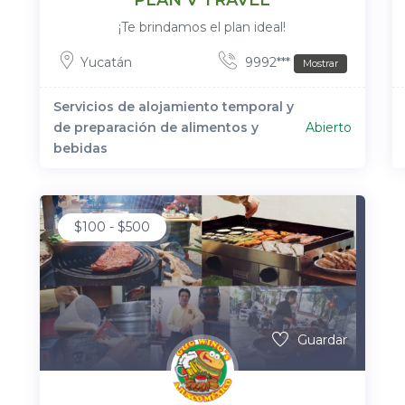
PLAN V TRAVEL
¡Te brindamos el plan ideal!
Yucatán
9992***
Mostrar
Servicios de alojamiento temporal y
de preparación de alimentos y
Abierto
bebidas
$
100
-
$
500
Guardar