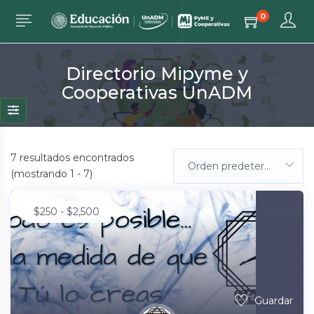
0
Directorio Mipyme y
Cooperativas UnADM
7
resultados encontrados
Orden predeterminada
(mostrando 1 - 7)
$
250
-
$
2,500
Guardar