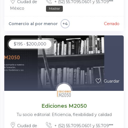
Ciudad de
+ (52) 55.7095.0601 y 55.709***
México
Mostrar
Comercio al por menor
Cerrado
+4
$
195
-
$
200,000
Guardar
Ediciones M2050
Tu socio editorial: Eficiencia, flexibilidad y calidad
Ciudad de
+ (52) 55.7095.0601 y 55.709***