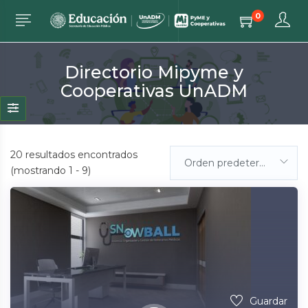
0
Directorio Mipyme y
Cooperativas UnADM
20
resultados encontrados
Orden predeterminada
(mostrando 1 - 9)
Guardar