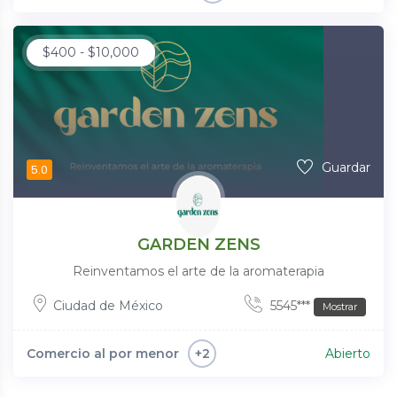
$
400
-
$
10,000
Guardar
5.0
GARDEN ZENS
Reinventamos el arte de la aromaterapia
Ciudad de México
5545***
Mostrar
Comercio al por menor
Abierto
+2