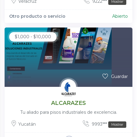
Veracruz
9222***
Mostrar
Otro producto o servicio
Abierto
$
1,000
-
$
10,000
Guardar
ALCARAZES
Tu aliado para pisos industriales de excelencia.
Yucatán
9993***
Mostrar