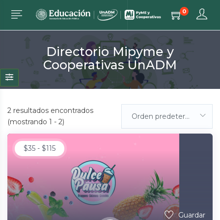
0
Directorio Mipyme y
Cooperativas UnADM
2
resultados encontrados
Orden predeterminada
(mostrando 1 - 2)
$
35
-
$
115
Guardar