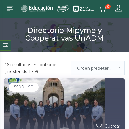
0
Directorio Mipyme y
Cooperativas UnADM
46
resultados encontrados
Orden predeterminada
(mostrando 1 - 9)
$
500
-
$
0
Guardar