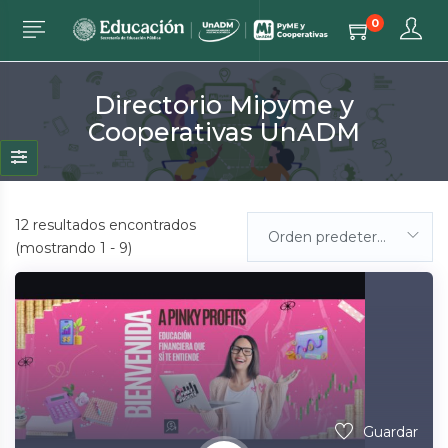
0
Directorio Mipyme y
Cooperativas UnADM
12
resultados encontrados
Orden predeterminada
(mostrando 1 - 9)
Guardar