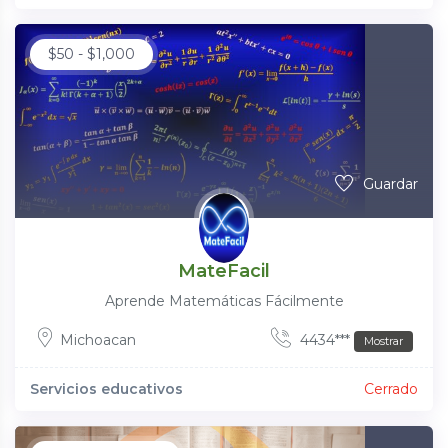
$
50
-
$
1,000
Guardar
MateFacil
Aprende Matemáticas Fácilmente
Michoacan
4434***
Mostrar
Servicios educativos
Cerrado